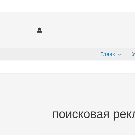
Перейти
к
содержимому
Главк
У
поисковая рек