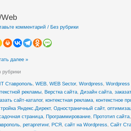
T/Web
/Web
тавьте комментарий
/
Без рубрики
тать далее »
з рубрики
IT Ставрополь
,
WEB
,
WEB Sector
,
Wordpress
,
Wordpress 
нтекстной рекламы
,
Верстка сайта
,
Дизайн сайта
,
заказа
азать сайт-каталог
,
контекстная реклама
,
контекстное п
стройка Яндекс.Директ
,
Одностраничный сайт
,
оптимиза
садочная страница
,
Программирование
,
Прототип сайта
аврополь
,
ретаргетинг
,
РСЯ
,
сайт на Wordpress
,
Сайт Ст