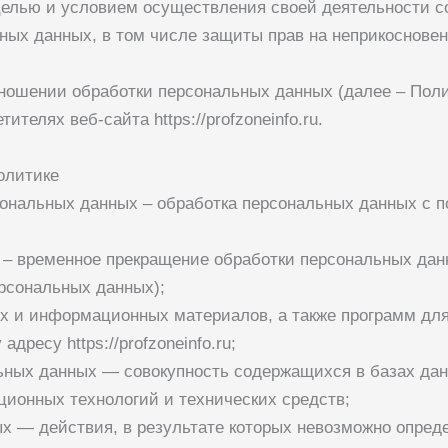
целью и условием осуществления своей деятельности с
ьных данных, в том числе защиты прав на неприкоснове
тношении обработки персональных данных (далее – Пол
етителях веб-сайта
https://profzoneinfo.ru
.
олитике
рсональных данных – обработка персональных данных с
 – временное прекращение обработки персональных дан
рсональных данных);
ких и информационных материалов, а также программ д
у адресу
https://profzoneinfo.ru
;
ьных данных — совокупность содержащихся в базах дан
ионных технологий и технических средств;
х — действия, в результате которых невозможно опред