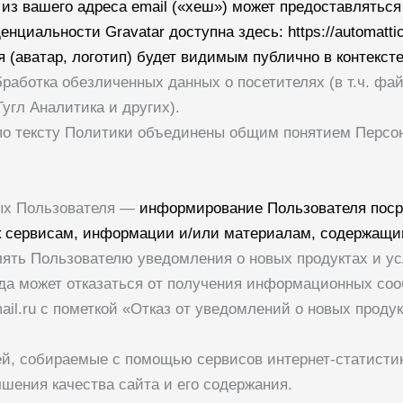
из вашего адреса email («хеш») может предоставляться 
нциальности Gravatar доступна здесь: https://automatti
(аватар, логотип) будет видимым публично в контекст
обработка обезличенных данных о посетителях (в т.ч. ф
угл Аналитика и других).
по тексту Политики объединены общим понятием Персо
ных Пользователя —
информирование Пользователя поср
к сервисам, информации и/или материалам, содержащи
влять Пользователю уведомления о новых продуктах и у
да может отказаться от получения информационных со
il.ru
с пометкой «Отказ от уведомлений о новых продук
ей, собираемые с помощью сервисов интернет-статисти
шения качества сайта и его содержания.